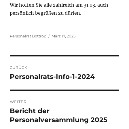
Wir hoffen Sie alle zahlreich am 31.03. auch
persönlich begrüßen zu dürfen.
Autor
Veröffentlicht
Personalrat Bottrop
März 17, 2025
am
Beitragsnavigation
ZURÜCK
Personalrats-Info-1-2024
Vorheriger
Beitrag:
WEITER
Bericht der
Nächster
Beitrag:
Personalversammlung 2025