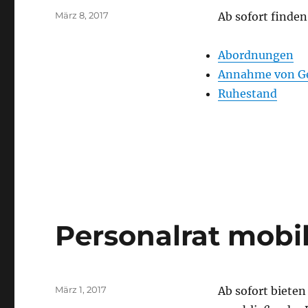
Veröffentlicht
März 8, 2017
Ab sofort finde
am
Abordnungen
Annahme von G
Ruhestand
Personalrat mobi
Veröffentlicht
März 1, 2017
Ab sofort bieten
am