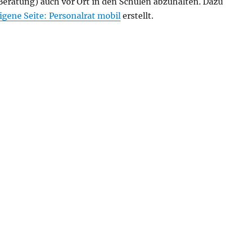
Beratung) auch vor Ort in den Schulen abzuhalten. Dazu
igene Seite: Personalrat mobil
erstellt.